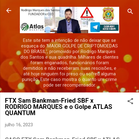
Pular para o conteúdo principal
Este site tem a intenção de não deixar que se
esqueça do ‘MAIOR GOLPE DE CRIPTOMOEDAS
DO BRASIL’, promovido por Rodrigo Marques
dos Santos e sua quadrilha. Milhares de clientes
foram enganados, funcionários foram
demitidos e não receberam suas rescisões, e
até hoje ninguém foi preso ou sofreu alguma
punição. Este caso mostra o quanto um crime
pode ser recompensador.
FTX Sam Bankman-Fried SBF x
RODRIGO MARQUES e o Golpe ATLAS
QUANTUM
julho 16, 2023