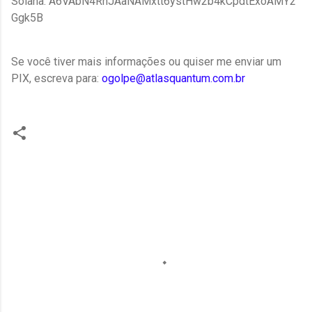
Solana: A6VAbN4RhJAaNAMxtt6ystHw2b4kCpdtExoAMY2
Ggk5B
Se você tiver mais informações ou quiser me enviar um
PIX, escreva para:
ogolpe@atlasquantum.com.br
C
o
m
e
n
t
á
r