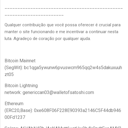
______________________________________________
_______________________
Qualquer contribuição que você possa oferecer é crucial para
manter o site funcionando e me incentivar a continuar nesta
luta. Agradeço de coração por qualquer ajuda.
Bitcoin Mainnet
(SegWit):
bc1qga5ywunw6pvuswcm965qq2w4s5dakuxuuh
zt05
Bitcoin Lightning
network:
genericcan03@walletofsatoshi.com
Ethereum
(ERC20,Base):
0xe608F06F228E90393a2146C5F44db946
00Fd1237