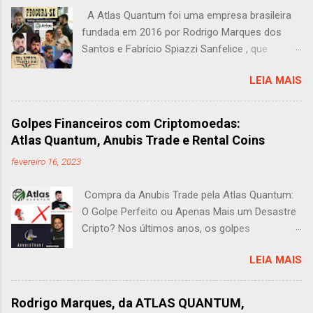
A Atlas Quantum foi uma empresa brasileira
fundada em 2016 por Rodrigo Marques dos
Santos e Fabrício Spiazzi Sanfelice , que
oferecia uma plataforma de investimentos
LEIA MAIS
automatizados em criptomoedas, com um
robô de arbitragem de Bitcoin . A empresa
prometia lucros por meio de um algoritmo de
Golpes Financeiros com Criptomoedas:
arbitragem que operava em diversas corretoras
Atlas Quantum, Anubis Trade e Rental Coins
internacionais, atraindo milhares de
fevereiro 16, 2023
investidores com a perspectiva de retornos
elevados e consistentes. Com o apelo de altos
Compra da Anubis Trade pela Atlas Quantum:
rendimentos e uma estratégia de marketing
O Golpe Perfeito ou Apenas Mais um Desastre
agressiva (sendo, até o momento, a única
Cripto? Nos últimos anos, os golpes
empresa de criptoativos a anunciar uma
financeiros envolvendo criptomoedas
publicidade na emissora Globo), a empresa
LEIA MAIS
ganharam destaque no Brasil, deixando um
rapidamente atraiu milhares de investidores,
rastro de prejuízos para milhares de
muitos dos quais depositaram suas
investidores. Entre os casos mais notórios
economias na esperança de obter lucros
Rodrigo Marques, da ATLAS QUANTUM,
estão a ATLAS QUANTUM, ANUBIS TRADE e