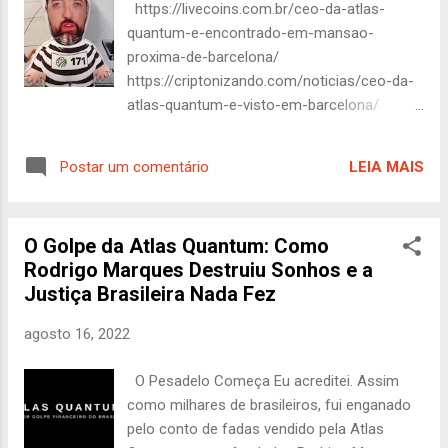
https://livecoins.com.br/ceo-da-atlas-
constantes, e o risco era apenas um detalhe
quantum-e-encontrado-em-mansao-
insignificante. Mas como toda boa história
proxima-de-barcelona/
de fantasia, essa também teve sua
https://criptonizando.com/noticias/ceo-da-
reviravolta. Quem diria que um dia os
atlas-quantum-e-visto-em-barcelona/
investidores descobririam que seus bitcoins
https://www.youtube.com/watch?
tinham se transformado em poeira
v=tSlBOKUEK1g Rodrigo Marques dos
cibernética? Inovador, não? Rodrigo, você
LEIA MAIS
Postar um comentário
Santos, fundador da Atlas Quantum,
foi um verdadeiro pioneiro! Muitos
empresa acusada de operar uma pirâmide
prometem retornos ir...
financeira que causou prejuízos estimados
O Golpe da Atlas Quantum: Como
entre R$ 5 e R$ 7 bilhões a cerca de 200 mil
Rodrigo Marques Destruiu Sonhos e a
investidores em mais de 50 países, tem sido
Justiça Brasileira Nada Fez
alvo de intensas investigações e protestos.
Após o colapso da Atlas Quantum, Marques
agosto 16, 2022
desapareceu do Brasil e, segundo relatos,
teria se mudado para o México e
O Pesadelo Começa Eu acreditei. Assim
posteriormente para a Espanha.
como milhares de brasileiros, fui enganado
Informações indicam que ele residiu em
pelo conto de fadas vendido pela Atlas
uma mansão avaliada em 1,2 milhão de