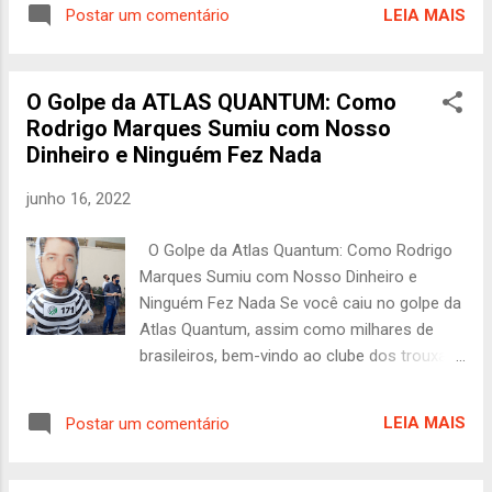
processo movido pela empresa contra a
aconteceu depois? Nada. Rodrigo Marques e
LEIA MAIS
Postar um comentário
Comissão de Valores Mobiliários (CVM).
sua quadrilha sumiram sem que a Justiça
Essa lista mostra quantas pessoas foram
brasileira fizesse algo concret...
lesadas por essa empresa, e até hoje
O Golpe da ATLAS QUANTUM: Como
ninguém foi punido. Enquanto isso, Rodrigo
Rodrigo Marques Sumiu com Nosso
Marques dos Santos continua solto,
Dinheiro e Ninguém Fez Nada
aproveitando a vida às custas dos Bitcoins
roubados das vítimas. 🔗 Lista de vítimas da
junho 16, 2022
Atlas Quantum na CVM
[https://cdn.awsli.com.br/2586/2586322/arqu
O Golpe da Atlas Quantum: Como Rodrigo
ivos/Lista-vitimas-Atlas-Quantum-CVM-
Marques Sumiu com Nosso Dinheiro e
Saldos-cliente.pdf] Além disso, há um vídeo
Ninguém Fez Nada Se você caiu no golpe da
do golpista Rodrigo Marques dos Santos
Atlas Quantum, assim como milhares de
participando da Comissão Especial que
brasileiros, bem-vindo ao clube dos trouxas
regula as criptomoedas. 🎥 Vídeo da
enganados pelo picareta-mor Rodrigo
audiência pública sobre criptomoedas A
Marques. Sim, aquele "gênio" das finanças
Atlas Quantum não faliu, mas aplicou um
LEIA MAIS
Postar um comentário
que prometia rendimentos mágicos no
golpe em milhões de pessoas por meio de
mercado de Bitcoin, só que a mágica
seu criador, Rodrigo Marques dos San...
mesmo foi transformar nosso dinheiro em