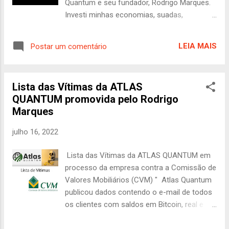
Quantum e seu fundador, Rodrigo Marques.
euros, levantando suspeitas de que os
Investi minhas economias, suadas,
recursos desviados ainda estariam sob seu
confiando nas promessas de rendimentos
controle. Em abril de 2021, após dois anos
estratosféricos. O resultado? Um golpe
sem aparições públicas, Marques foi
LEIA MAIS
Postar um comentário
bilionário, deixando um rastro de destruição
localizado, tornando-se alvo de protestos
financeira e psicológica. E onde está Rodrigo
por parte de investidores lesados.
Marques agora? Livre. Enquanto eu e tantos
Manifestantes se reuniram em frente ao...
Lista das Vítimas da ATLAS
outros estamos arrasados, vendo nossas
QUANTUM promovida pelo Rodrigo
economias evaporarem, ele simplesmente
Marques
desapareceu. A impunidade no Brasil mais
uma vez dá um tapa na cara de quem
julho 16, 2022
trabalha honestamente. Auditoria da Grant
Thornton A Atlas Quantum prometia um
Lista das Vítimas da ATLAS QUANTUM em
sistema de arbitragem de Bitcoin. Tudo
processo da empresa contra a Comissão de
parecia perfeito. E com a confirmação da
Valores Mobiliários (CVM) " Atlas Quantum
Grant Thornton, uma das maiores empresas
publicou dados contendo o e-mail de todos
de auditoria do mundo, que a empresa
os clientes com saldos em Bitcoin, real e
possuía MAIS de 15.000 BITCOINS, não tinha
dólar . As informações fazem parte de um
como não investir na empresa. MAS o que