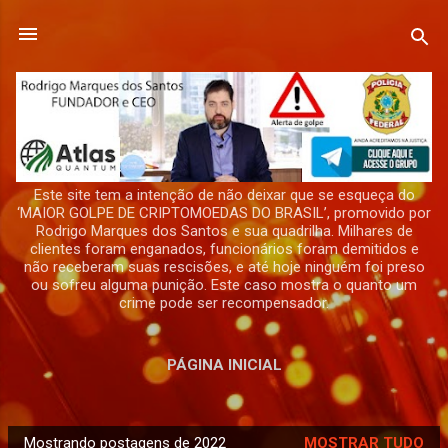
Pular para o conteúdo principal
Este site tem a intenção de não deixar que se esqueça do
‘MAIOR GOLPE DE CRIPTOMOEDAS DO BRASIL’, promovido por
Rodrigo Marques dos Santos e sua quadrilha. Milhares de
clientes foram enganados, funcionários foram demitidos e
não receberam suas rescisões, e até hoje ninguém foi preso
ou sofreu alguma punição. Este caso mostra o quanto um
crime pode ser recompensador.
PÁGINA INICIAL
Mostrando postagens de 2022
MOSTRAR TUDO