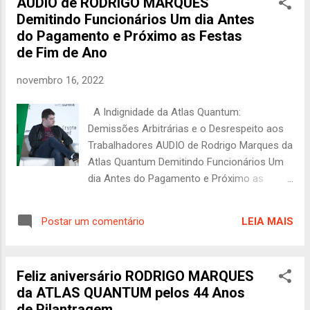
AUDIO de RODRIGO MARQUES
recuperar seus investimentos, o responsável
Demitindo Funcionários Um dia Antes
por um dos maiores escândalos financeiros
do Pagamento e Próximo as Festas
do Brasil segue sem prestar contas à
de Fim de Ano
justiça. O Golpe da Atlas Quantum A Atlas
Quantum surgiu como uma suposta
novembro 16, 2022
plataforma de arbitragem de criptomoedas,
prometendo retornos aos investidores
A Indignidade da Atlas Quantum:
através da compra e venda de Bitcoin em
Demissões Arbitrárias e o Desrespeito aos
diferentes mercados. Durante algum tempo,
Trabalhadores AUDIO de Rodrigo Marques da
a empresa conseguiu atrair um grande
Atlas Quantum Demitindo Funcionários Um
número de investidores, alimentando-se do
dia Antes do Pagamento e Próximo as
crescente interesse por criptomoedas.
Festas de Fim de Ano
Porém, a estrutura da Atlas Quantum se
https://livecoins.com.br/atlas-demite-100-
mostrou insustentável. Em 2019, sinais de
LEIA MAIS
Postar um comentário
funcionarios-advogado-diz-que-foi-
colapso começaram a aparecer quando a
sacanagem/ A Injustiça e o Descaso na
empresa foi im...
Atlas Quantum: Uma História de Engano e
Feliz aniversário RODRIGO MARQUES
Exploração A Atlas Quantum, outrora uma
da ATLAS QUANTUM pelos 44 Anos
das mais promissoras empresas de
de Pilantragem