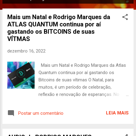
P
o
Mais um Natal e Rodrigo Marques da
s
ATLAS QUANTUM continua por aí
t
gastando os BITCOINS de suas
a
VÍTMAS
g
e
dezembro 16, 2022
n
s
Mais um Natal e Rodrigo Marques da Atlas
Quantum continua por aí gastando os
Bitcoins de suas vítimas O Natal, para
muitos, é um período de celebração,
reflexão e renovação de esperanças. No
entanto, para milhares de investidores que
confiaram na Atlas Quantum e em seu
LEIA MAIS
Postar um comentário
fundador, Rodrigo Marques, essa data
representa mais um ano de impunidade e
frustração. Enquanto vítimas lutam para