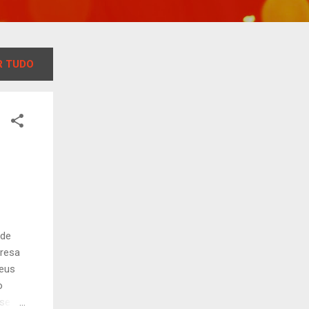
 TUDO
 de
resa
eus
o
sse