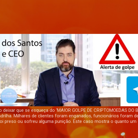
Pular para o conteúdo principal
não deixar que se esqueça do ‘MAIOR GOLPE DE CRIPTOMOEDAS DO B
rilha. Milhares de clientes foram enganados, funcionários foram 
 foi preso ou sofreu alguma punição. Este caso mostra o quanto um