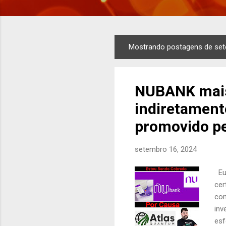
Mostrando postagens de set
P
o
s
NUBANK mais
t
a
indiretamen
g
promovido p
e
n
setembro 16, 2024
s
Eu 
cer
com
inv
esf