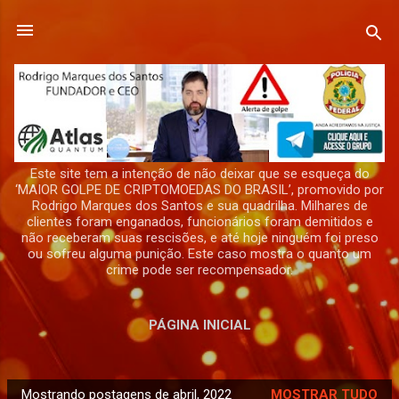
Pular para o conteúdo principal
Este site tem a intenção de não deixar que se esqueça do
‘MAIOR GOLPE DE CRIPTOMOEDAS DO BRASIL’, promovido por
Rodrigo Marques dos Santos e sua quadrilha. Milhares de
clientes foram enganados, funcionários foram demitidos e
não receberam suas rescisões, e até hoje ninguém foi preso
ou sofreu alguma punição. Este caso mostra o quanto um
crime pode ser recompensador.
PÁGINA INICIAL
Mostrando postagens de abril, 2022
MOSTRAR TUDO