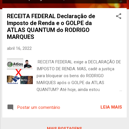
P
o
RECEITA FEDERAL Declaração de
s
Imposto de Renda e o GOLPE da
t
ATLAS QUANTUM do RODRIGO
a
MARQUES
g
e
abril 16, 2022
n
s
RECEITA FEDERAL exige a DECLARAÇÃO DE
IMPOSTO DE RENDA. MAS, cadê a justiça
para bloquear os bens do RODRIGO
MARQUES após o GOLPE da ATLAS
QUANTUM? Até hoje, ainda estou
completamente indignado e revoltado por
ter sido vítima do golpe organizado pela
LEIA MAIS
Postar um comentário
Atlas Quantum , cujo fundador, Rodrigo
Marques, liderou essa farsa vergonhosa e
nunca foi punido. Esse vigarista, junto com
MAIS POSTAGENS