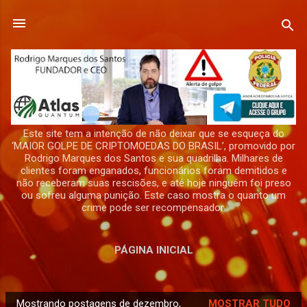
Pular para o conteúdo principal
Este site tem a intenção de não deixar que se esqueça do
‘MAIOR GOLPE DE CRIPTOMOEDAS DO BRASIL’, promovido por
Rodrigo Marques dos Santos e sua quadrilha. Milhares de
clientes foram enganados, funcionários foram demitidos e
não receberam suas rescisões, e até hoje ninguém foi preso
ou sofreu alguma punição. Este caso mostra o quanto um
crime pode ser recompensador.
PÁGINA INICIAL
Mostrando postagens de dezembro,
MOSTRAR TUDO