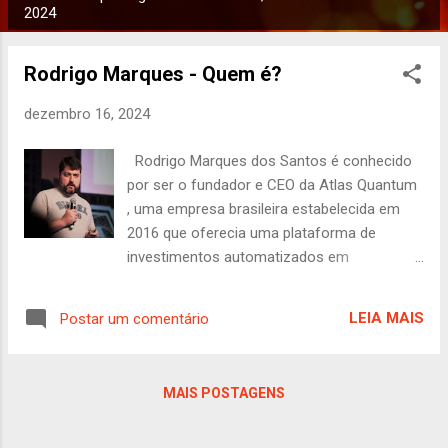
P
2024
o
s
Rodrigo Marques - Quem é?
t
a
dezembro 16, 2024
g
Rodrigo Marques dos Santos é conhecido
e
por ser o fundador e CEO da Atlas Quantum
n
, uma empresa brasileira estabelecida em
s
2016 que oferecia uma plataforma de
investimentos automatizados em
criptomoedas, especialmente focada na
arbitragem de Bitcoin. Com formação em
LEIA MAIS
Postar um comentário
tecnologia da informação e experiência no
mercado financeiro tradicional, Rodrigo
idealizou a Atlas Quantum com o objetivo de
MAIS POSTAGENS
democratizar o acesso a oportunidades de
investimento em criptomoedas. Sob sua