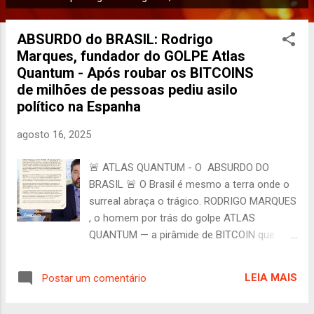
P
o
ABSURDO do BRASIL: Rodrigo
s
Marques, fundador do GOLPE Atlas
t
Quantum - Após roubar os BITCOINS
a
de milhões de pessoas pediu asilo
g
político na Espanha
e
n
agosto 16, 2025
s
🚨 ATLAS QUANTUM - O ABSURDO DO
BRASIL 🚨 O Brasil é mesmo a terra onde o
surreal abraça o trágico. RODRIGO MARQUES
, o homem por trás do golpe ATLAS
QUANTUM — a pirâmide de BITCOIN que
destruiu a vida de milhares, roubando
sonhos, economias e futuros — agora tem a
LEIA MAIS
Postar um comentário
cara de pau de pedir asilo político na
Espanha . E a desculpa? Diz estar sendo