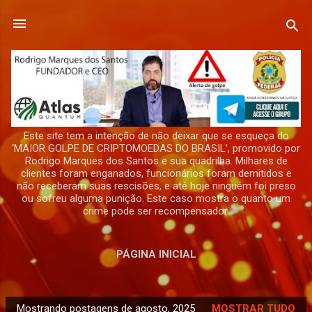
Pular para o conteúdo principal
Este site tem a intenção de não deixar que se esqueça do
‘MAIOR GOLPE DE CRIPTOMOEDAS DO BRASIL’, promovido por
Rodrigo Marques dos Santos e sua quadrilha. Milhares de
clientes foram enganados, funcionários foram demitidos e
não receberam suas rescisões, e até hoje ninguém foi preso
ou sofreu alguma punição. Este caso mostra o quanto um
crime pode ser recompensador.
PÁGINA INICIAL
Mostrando postagens de agosto, 2025
MOSTRAR TUDO