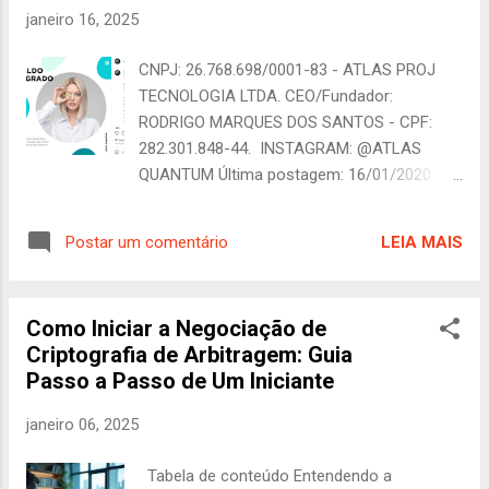
grande público, mas também cumprir um
janeiro 16, 2025
papel social essencial ao alertar sobre os
perigos dos esquemas financeiros
CNPJ: 26.768.698/0001-83 - ATLAS PROJ
fraudulentos. A série " O Golpe da Quantum "
TECNOLOGIA LTDA. CEO/Fundador:
seria uma produção de alto impacto,
RODRIGO MARQUES DOS SANTOS - CPF:
seguindo o formato de minissérie
282.301.848-44. INSTAGRAM: @ATLAS
documental investigativa. Com relatos
QUANTUM Última postagem: 16/01/2020
inéditos de vítimas, especialistas e
FACEBOOK: @ATLAS QUANTUM Última
autoridades, a narrativa reconstruiria os
postagem: 18/09/2019 - ( no dia 30 de
eventos que levaram ao colapso da
LEIA MAIS
Postar um comentário
janeiro de 2023 houve uma ressuscitação da
empresa e ao desaparecimento de seu
postagem do dia 18/09/19). Uma grande
fundador, RODRIGO MARQUES . O
parte da história deste golpe está no
documentário exploraria não apenas os...
Como Iniciar a Negociação de
Facebook:[
Criptografia de Arbitragem: Guia
https://web.facebook.com/AtlasQuantum/ph
Passo a Passo de Um Iniciante
otos ] X (twitter): @ATLAS QUANTUM Última
postagem: 28/11/2019 YouTube: @ATLAS
janeiro 06, 2025
QUANTUM : Desabilitado BitcoinTalk :
Postagem de um dos SÓCIOS (Fabricio
Tabela de conteúdo Entendendo a