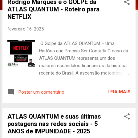
Rodrigo Marques e o GOLPE da
P
ATLAS QUANTUM - Roteiro para
o
NETFLIX
s
t
fevereiro 16, 2025
a
g
O Golpe da ATLAS QUANTUM – Uma
e
História que Precisa Ser Contada O caso da
n
ATLAS QUANTUM representa um dos
maiores escândalos financeiros da história
s
recente do Brasil. A ascensão meteórica da
empresa, seguida de seu colapso
catastrófico, revela uma narrativa envolvente
LEIA MAIS
Postar um comentário
sobre ganância, manipulação e a
vulnerabilidade de investidores em um
mercado ainda pouco regulamentado. Por
ATLAS QUANTUM e suas últimas
isso, a NETFLIX tem uma oportunidade única
postagens nas redes sociais - 5
de expor essa história em um documentário
ANOS de IMPUNIDADE - 2025
impactante que pode não apenas atrair um