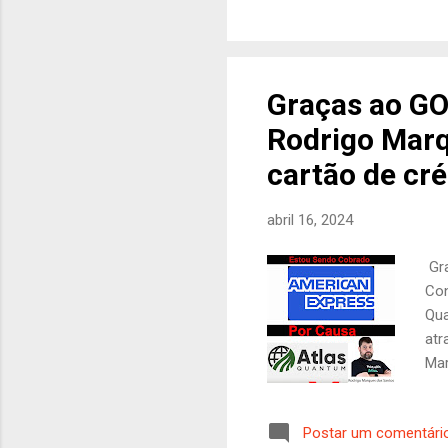
A R
inv
Mui
ao 
Graças ao G
inv
Rodrigo Mar
inv
uma
cartão de cr
abril 16, 2024
Gra
Con
Qua
atr
Mar
tud
em 
Postar um comentári
con