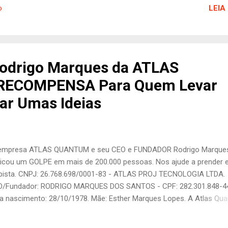
LEIA
o
a centavo suado e me deixou na miséria, endividado, sem perspecti
uma de recuperação. Fui seduzido pela promessa de retornos inves
has reservas financeira, acreditando que finalmente tinha encontra
 forma de garantir um futuro melhor. A ATLAS QUANTUM se
esentava como uma empresa revolucionária, promissora, com tecn
Rodrigo Marques da ATLAS
arbitragem de Bitcoin que prometia bons lucros. Eu, assim como mi
RECOMPENSA Para Quem Levar
outras pessoas, fui convencido por belas palavras, comercial na TV
BO, atores fam...
car Umas Ideias
empresa ATLAS QUANTUM e seu CEO e FUNDADOR Rodrigo Marque
icou um GOLPE em mais de 200.000 pessoas. Nos ajude a prender 
pista. CNPJ: 26.768.698/0001-83 - ATLAS PROJ TECNOLOGIA LTDA.
/Fundador: RODRIGO MARQUES DOS SANTOS - CPF: 282.301.848-4
a nascimento: 28/10/1978. Mãe: Esther Marques Lopes. A Atlas Qu
 uma empresa que oferecia arbitragem de Bitcoin e chegou a ser u
s atuantes do mercado até a metade de 2019. Proibida de atuar pel