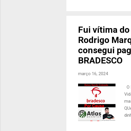
vin
Qua
com
com
Fui vítima 
rea
Rodrigo Marq
min
sem
consegui pa
BRADESCO
março 16, 2024
O 
Vid
mas
QUA
din
qua
hom