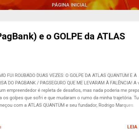
PÁGINA INICIAL
PagBank) e o GOLPE da ATLAS
MO FUI ROUBADO DUAS VEZES: O GOLPE DA ATLAS QUANTUM E A
RSA DO PAGBANK / PAGSEGURO QUE ME LEVARAM À FALÊNCIA! A v
um empreendedor é repleta de desafios, mas nada poderia me prepa
a os golpes que sofri e que mudaram o rumo da minha trajetória. T
eçou com a ATLAS QUANTUM e seu fundador, Rodrigo Marques.
messas de rendimentos seguros e um futuro promissor me fizera
fiar minha reserva financeira a essa empresa. Porém, tudo não pas
LEIA
o
um esquema fraudulento. Como tantos outros, fui vítima desse gol
di tudo que havia construído com anos de trabalho árduo. Apesar d