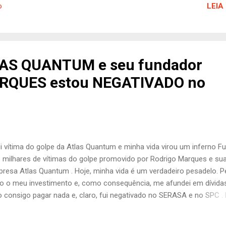
LEIA
o
issão de Valores Mobiliários, a Atlas Quantum passou a bloquear
ues de seus clientes e enfrenta uma série de processos na Justiça
ueles que foram prejudicados. Até HOJE ninguém da empresa foi p
 paradeiro do CEO e fundador RODRIGO MARQUES DOS SANTOS é
conhecido. Ele sumiu com MAIS de 15.000 (QUINZE MIL) Bitcoins d
LAS QUANTUM e seu fundador
oximadamente 200 mil vítimas pelo mundo. --------------------------
RQUES estou NEGATIVADO no
-------------------------------------------- Se você é um dos que for...
 vítima do golpe da Atlas Quantum e minha vida virou um inferno F
 milhares de vítimas do golpe promovido por Rodrigo Marques e su
resa Atlas Quantum . Hoje, minha vida é um verdadeiro pesadelo. P
o o meu investimento e, como consequência, me afundei em dívidas
 consigo pagar nada e, claro, fui negativado no SERASA e no SPC .
e sujo reflete a sujeira dessa quadrilha que enganou tantas pessoa
uanto os responsáveis continuam livres e impunes. Como a CVM t