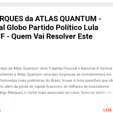
heiro retido por esse bandido e seus comparsas poderia estar send
do para quitar minhas dívidas e reconstruir minha vida. Recebo liga
sagens de cobrança da Paschoalotto Serviços Financeiros todos 
RQUES da ATLAS QUANTUM -
s, por estar devendo algumas empresas como o BRADESCO e o car
al Globo Partido Político Lula
crédito AMEX (American Express) . Isto me faz lembrar do roubo que
F - Quem Vai Resolver Este
olpe da Atlas Quantum: Uma Tragédia Pessoal e Nacional A história
olvendo a Atlas Quantum, uma das empresas de investimentos em
ptomoedas mais polêmicas do Brasil, trouxe à tona questões que v
to além da perda de capital financeiro de milhares de investidores.
rigo Marques, o nome mais associado ao caso, ficou no centro de
 maiores escândalos financeiros do país. O golpe que destruiu a vid
tas pessoas e afetou até mesmo a confiança nas autoridades
LEIA
o
sileiras, é um mistério que ainda não foi resolvido. O Caso Atlas Qu