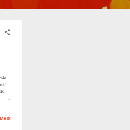
ida
rar
udo
m
sava
 MAIS
pe e
o