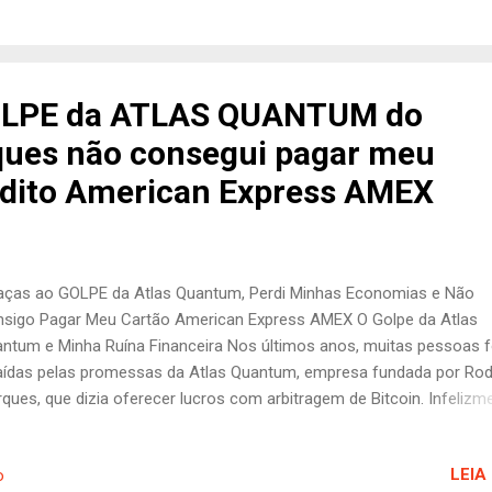
uína de Milhares de Pessoas Atlas Quantum foi uma plataforma de
estimento em Bitcoin que prometia rendimentos para seus investido
tos se sentiram atraídos pela possibilidade de lucros extraordinários
longo do tempo, a empresa conseguiu reunir uma base considerável
OLPE da ATLAS QUANTUM do
estidores. No entanto, o que parecia ser uma oportunidade de
ques não consegui pagar meu
estimento legítima, logo se revelou um esquema fraudulento que de
 quantidade i...
édito American Express AMEX
ças ao GOLPE da Atlas Quantum, Perdi Minhas Economias e Não
sigo Pagar Meu Cartão American Express AMEX O Golpe da Atlas
ntum e Minha Ruína Financeira Nos últimos anos, muitas pessoas 
aídas pelas promessas da Atlas Quantum, empresa fundada por Rod
ques, que dizia oferecer lucros com arbitragem de Bitcoin. Infelizm
o não passou de um golpe. Eu fui uma das vítimas e, hoje, me enco
uma situação desesperadora. Investi minhas economias na platafo
LEIA
o
fiando nas promessas de retornos e estimulado pelos comerciais