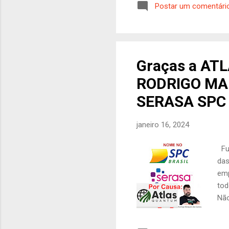
Postar um comentári
Com
saq
daq
e o
des
Graças a AT
apr
RODRIGO MA
---
SERASA SPC
janeiro 16, 2024
Fui
das
emp
tod
Não
nom
enq