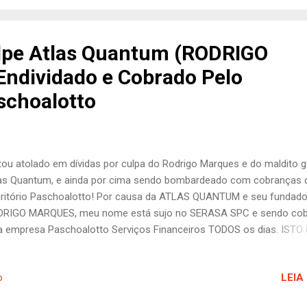
ue, tentei seguir em frente. Minha loja de roupas masculinas, que s
 minha paixão, começou a enfrentar dificuldades com a chegada da
demia. O fluxo de clientes diminuiu drasticamente, as vendas caíram
lpe Atlas Quantum (RODRIGO
se financeira se instaurou. Como não tinha mais minhas reservas de
ndividado e Cobrado Pelo
roubo da ATLAS QUANTUM, cada mês se tornava mais difícil de
tentar o negócio. No meio desse cen...
aschoalotto
ou atolado em dívidas por culpa do Rodrigo Marques e do maldito g
as Quantum, e ainda por cima sendo bombardeado com cobranças 
ritório Paschoalotto! Por causa da ATLAS QUANTUM e seu fundado
DRIGO MARQUES, meu nome está sujo no SERASA SPC e sendo co
a empresa Paschoalotto Serviços Financeiros TODOS os dias. ISTO
RMENTO EM MINHA VIDA. Meu nome está sujo no SERASA e no SPC
pa da maldita ATLAS QUANTUM e do Rodrigo Marques , o cabeça d
LEIA
o
drilha. Desde que esses criminosos roubaram meu dinheiro , minha 
ou um inferno. Hoje, sofro diariamente por causa desse golpe maldit