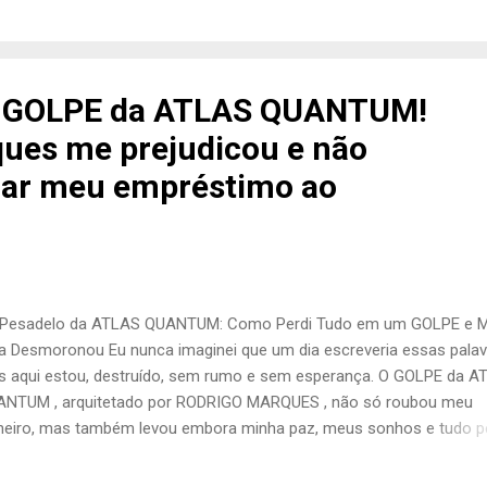
culados na TV GLOBO e atores famosos. No entanto, em 2019, a At
ntum começou a atrasar os saques e, logo depois, parou
pletamente de pagar seus investidores. O dinheiro que eu havia p
 tanto esforço simplesmente desapareceu, e nunca mais consegui
do GOLPE da ATLAS QUANTUM!
vê-lo. Dívidas e Cobranças Diárias Com o colapso da Atlas Quantum
ues me prejudicou e não
ha vida financeira se desintegrou. Eu tinha um pequeno negócio, ma
 capital de giro, fui obri...
gar meu empréstimo ao
Pesadelo da ATLAS QUANTUM: Como Perdi Tudo em um GOLPE e M
a Desmoronou Eu nunca imaginei que um dia escreveria essas palav
 aqui estou, destruído, sem rumo e sem esperança. O GOLPE da A
NTUM , arquitetado por RODRIGO MARQUES , não só roubou meu
heiro, mas também levou embora minha paz, meus sonhos e tudo p
l trabalhei durante toda a minha vida. Hoje, olho para o espelho e v
em destroçado, vítima de um esquema fraudulento que tirou de m