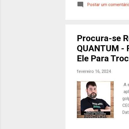
Postar um comentári
cad
alg
min
uma
apr
Procura-se 
de 
QUANTUM - 
de 
GLO
Ele Para Tro
fevereiro 16, 2024
A 
apl
gol
CEO
Dat
foi
mai