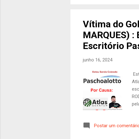
baq
foi
pan
Vítima do Go
cri
MARQUES) : E
ao 
sus
Escritório P
junho 16, 2024
Est
Atl
esc
RO
pel
TO
cul
Postar um comentári
qua
vir