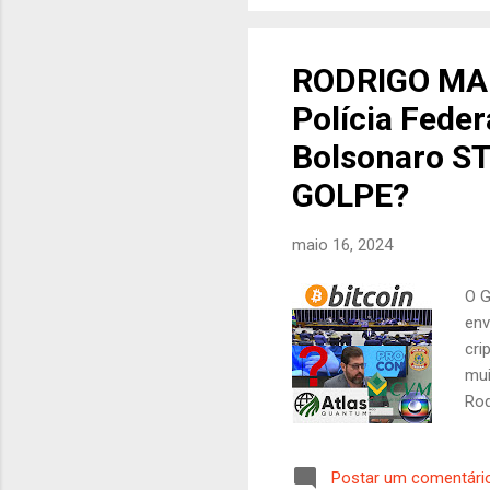
din
usa
men
RODRIGO MA
dia
Polícia Feder
de 
Bolsonaro ST
GOLPE?
maio 16, 2024
O G
env
cri
mui
Rod
dos
mui
Postar um comentári
bra