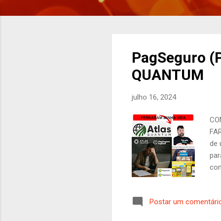
P
PagSeguro (
o
QUANTUM
s
t
julho 16, 2024
a
g
CO
e
FA
n
de 
s
par
com
Pro
con
Postar um comentári
de 
per