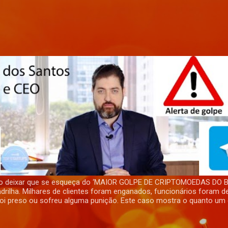
Pular para o conteúdo principal
não deixar que se esqueça do ‘MAIOR GOLPE DE CRIPTOMOEDAS DO B
rilha. Milhares de clientes foram enganados, funcionários foram 
 foi preso ou sofreu alguma punição. Este caso mostra o quanto um